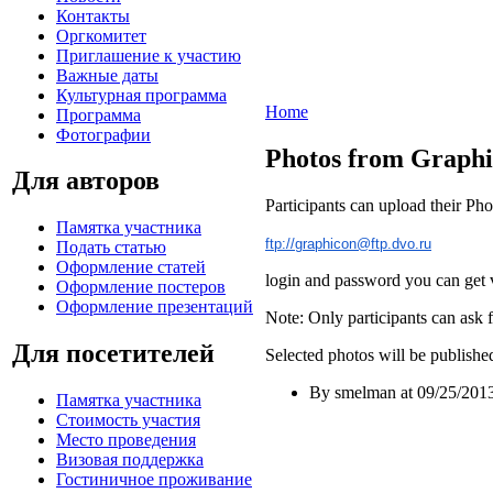
Контакты
Оргкомитет
Приглашение к участию
Важные даты
Культурная программа
Home
Программа
Фотографии
Photos from Graphi
Для авторов
Participants can upload their P
Памятка участника
ftp://graphicon@ftp.dvo.ru
Подать статью
Оформление статей
login and password you can get
Оформление постеров
Оформление презентаций
Note: Only participants can ask 
Для посетителей
Selected photos will be published
By smelman at 09/25/2013
Памятка участника
Стоимость участия
Место проведения
Визовая поддержка
Гостиничное проживание